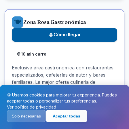
🍽️
Zona Rosa Gastronómica
Cómo llegar
10 min carro
Exclusiva área gastronómica con restaurantes
especializados, cafeterías de autor y bares
familiares. La mejor oferta culinaria de
Envigado.
🍪 Usamos cookies para mejorar tu experiencia. Puedes
aceptar todas o personalizar tus preferencias.
Recibí info por email
Ver política de privacidad
Compartir
Solo necesarias
Aceptar todas
Ver en Maps