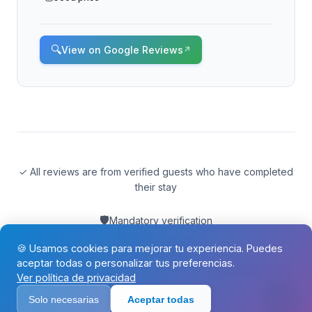
🔍
View on Google Reviews
↗
✓ All reviews are from verified guests who have completed
their stay
🛡️
Mandatory verification
📝
No fake reviews
🍪 Usamos cookies para mejorar tu experiencia. Puedes
⭐
5.0/5 average
aceptar todas o personalizar tus preferencias.
Get info by email
Ver política de privacidad
Solo necesarias
Aceptar todas