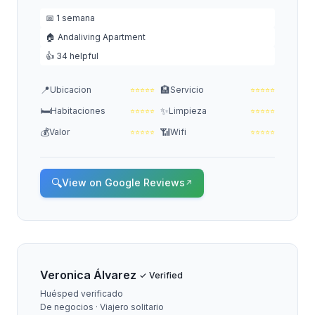
📅 1 semana
🏠 Andaliving Apartment
👍 34 helpful
📍
🏨
Ubicacion
Servicio
⭐
⭐
⭐
⭐
⭐
⭐
⭐
⭐
⭐
⭐
🛏️
✨
Habitaciones
Limpieza
⭐
⭐
⭐
⭐
⭐
⭐
⭐
⭐
⭐
⭐
💰
📶
Valor
Wifi
⭐
⭐
⭐
⭐
⭐
⭐
⭐
⭐
⭐
⭐
🔍
View on Google Reviews
↗
Veronica Álvarez
✓ Verified
Huésped verificado
De negocios · Viajero solitario