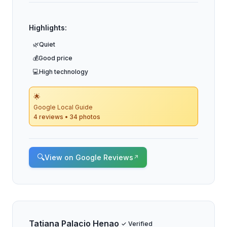
Highlights:
🌿
Quiet
💰
Good price
💻
High technology
🌟
Google Local Guide
4 reviews • 34 photos
🔍
View on Google Reviews
↗
Tatiana Palacio Henao
✓ Verified