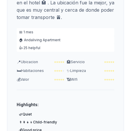
en el hotel 🏩 . La ubicación fue la mejor, ya
que es muy central y cerca de donde poder
tomar transporte 🚈.
📅 1 mes
🏠 Andaliving Apartment
👍 25 helpful
📍
🏨
Ubicacion
Servicio
⭐
⭐
⭐
⭐
⭐
⭐
⭐
⭐
⭐
⭐
🛏️
✨
Habitaciones
Limpieza
⭐
⭐
⭐
⭐
⭐
⭐
⭐
⭐
⭐
⭐
💰
📶
Valor
Wifi
⭐
⭐
⭐
⭐
⭐
⭐
⭐
⭐
⭐
⭐
Highlights:
🌿
Quiet
👨‍👩‍👧‍👦
Child-friendly
💰
Good price