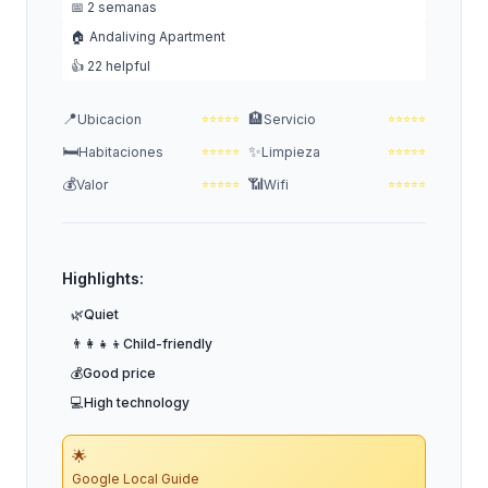
📅 2 semanas
🏠 Andaliving Apartment
👍 22 helpful
📍
🏨
Ubicacion
Servicio
⭐
⭐
⭐
⭐
⭐
⭐
⭐
⭐
⭐
⭐
🛏️
✨
Habitaciones
Limpieza
⭐
⭐
⭐
⭐
⭐
⭐
⭐
⭐
⭐
⭐
💰
📶
Valor
Wifi
⭐
⭐
⭐
⭐
⭐
⭐
⭐
⭐
⭐
⭐
Highlights:
🌿
Quiet
👨‍👩‍👧‍👦
Child-friendly
💰
Good price
💻
High technology
🌟
Google Local Guide