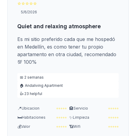
⭐
⭐
⭐
⭐
⭐
5/6/2026
Quiet and relaxing atmosphere
Es mi sitio preferido cada que me hospedó
en Medellín, es como tener tu propio
apartamento en otra ciudad, recomendado
💯 100%
📅 2 semanas
🏠 Andaliving Apartment
👍 23 helpful
📍
🏨
Ubicacion
Servicio
⭐
⭐
⭐
⭐
⭐
⭐
⭐
⭐
⭐
⭐
🛏️
✨
Habitaciones
Limpieza
⭐
⭐
⭐
⭐
⭐
⭐
⭐
⭐
⭐
⭐
💰
📶
Valor
Wifi
⭐
⭐
⭐
⭐
⭐
⭐
⭐
⭐
⭐
⭐